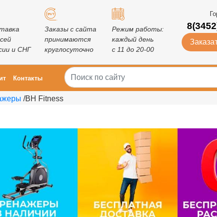
Го
8(3452
тавка
Заказы с сайта
Режим работы:
всей
принимаются
каждый день
Заказат
сии и СНГ
круглосуточно
с 11 до 20-00
ит
Контакты
ажеры
/
BH Fitness