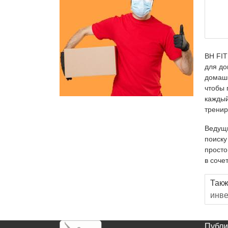
BH FIT
для до
домашн
чтобы 
каждый
тренир
Ведущи
поиску
просто
в соче
Такж
инве
Публи