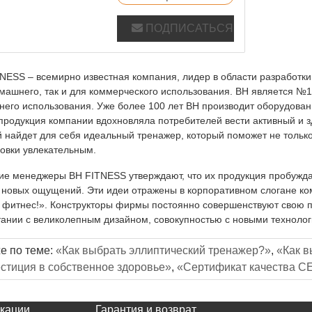
ПОДПИСАТЬСЯ
NESS – всемирно известная компания, лидер в области разработки 
машнего, так и для коммерческого использования. BH является №1
его использования. Уже более 100 лет BH производит оборудовани
продукция компании вдохновляла потребителей вести активный и з
 найдет для себя идеальный тренажер, который поможет не только 
овки увлекательным.
е менеджеры BH FITNESS утверждают, что их продукция пробуждает
 новых ощущений. Эти идеи отражены в корпоративном слогане к
 фитнес!». Конструкторы фирмы постоянно совершенствуют свою 
тании с великолепным дизайном, совокупностью с новыми техноло
е по теме:
«Как выбрать эллиптический тренажер?»
,
«Как в
стиция в собственное здоровье»
,
«Сертификат качества C
кации
Гарантия и возврат