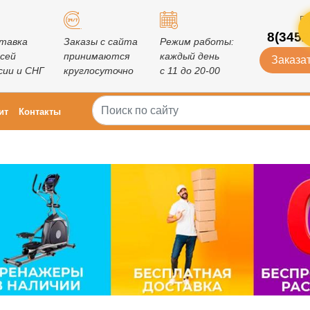
Го
8(3452
тавка
Заказы с сайта
Режим работы:
всей
принимаются
каждый день
Заказат
сии и СНГ
круглосуточно
с 11 до 20-00
ит
Контакты