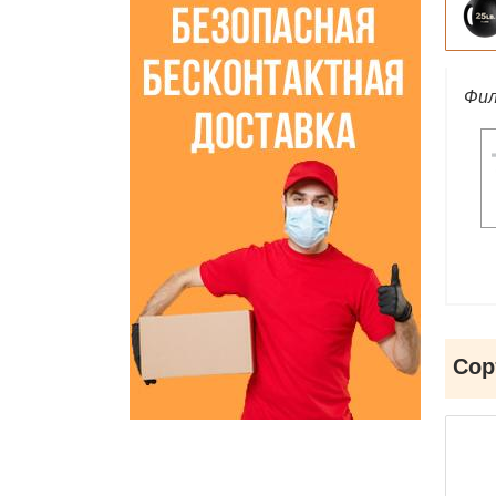
Фил
Сор