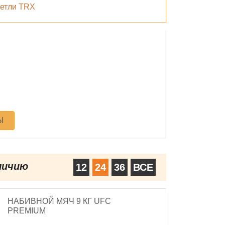
етли TRX
Ы
личию
12
24
36
ВСЕ
НАБИВНОЙ МЯЧ 9 КГ UFC
PREMIUM