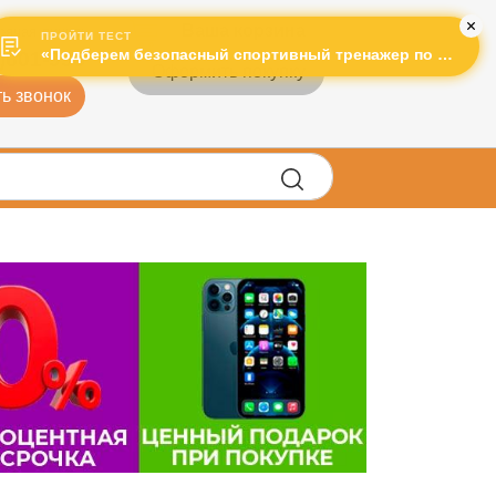
Ваша корзина
рячая линия:
ПРОЙТИ ТЕСТ
«Подберем безопасный спортивный тренажер по лучшей цене!»
)601-995
Оформить покупку
ь звонок