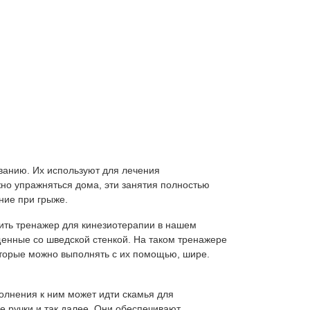
ванию. Их используют для лечения
но упражняться дома, эти занятия полностью
ние при грыже.
пить тренажер для кинезиотерапии в нашем
енные со шведской стенкой. На таком тренажере
оторые можно выполнять с их помощью, шире.
полнения к ним может идти скамья для
е ручки и так далее. Они обеспечивают