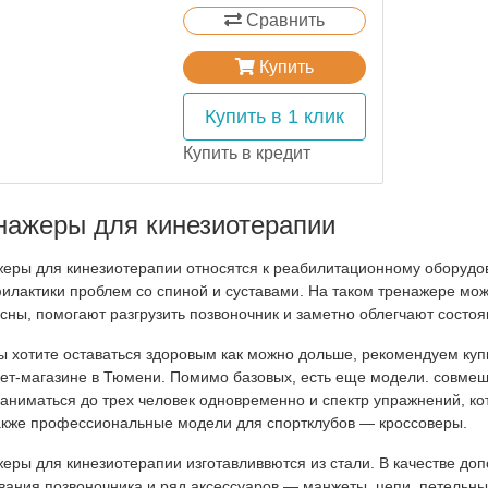
Сравнить
Купить
Купить в 1 клик
Купить в кредит
нажеры для кинезиотерапии
еры для кинезиотерапии относятся к реабилитационному оборудо
илактики проблем со спиной и суставами. На таком тренажере мож
сны, помогают разгрузить позвоночник и заметно облегчают состоя
ы хотите оставаться здоровым как можно дольше, рекомендуем ку
ет-магазине в Тюмени. Помимо базовых, есть еще модели. совмещ
заниматься до трех человек одновременно и спектр упражнений, к
акже профессиональные модели для спортклубов — кроссоверы.
еры для кинезиотерапии изготавливвются из стали. В качестве до
вания позвоночника и ряд аксессуаров — манжеты, цепи, петельны