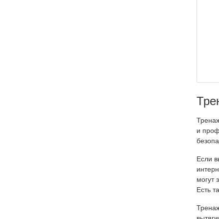
Тре
Тренаж
и проф
безопа
Если в
интерн
могут 
Есть т
Тренаж
вытяги