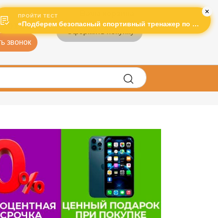
Ваша корзина
рячая линия:
ПРОЙТИ ТЕСТ
«Подберем безопасный спортивный тренажер по лучшей цене!»
)601-995
Оформить покупку
ь звонок