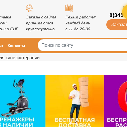
Го
8(3452
тавка
Заказы с сайта
Режим работы:
всей
принимаются
каждый день
Заказат
сии и СНГ
круглосуточно
с 11 до 20-00
ит
Контакты
ля кинезиотерапии