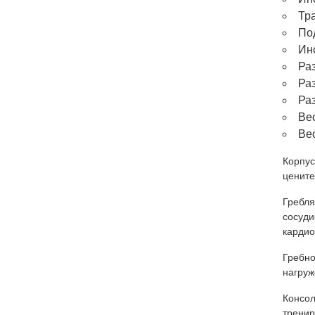
Тра
Под
Ин
Ра
Раз
Раз
Вес
Вес
Корпус
цените
Гребля
сосуди
кардио
Гребно
нагруж
Консол
тренир