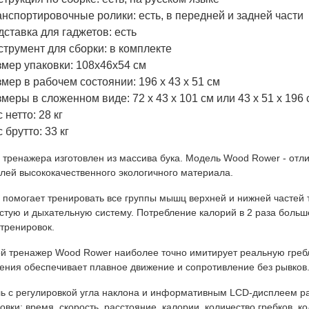
нспортировочные ролики: есть, в передней и задней части
ставка для гаджетов: есть
струмент для сборки: в комплекте
змер упаковки: 108x46x54 см
мер в рабочем состоянии: 196 х 43 х 51 см
меры в сложенном виде: 72 х 43 х 101 см или 43 х 51 х 196 
 нетто: 28 кг
 брутто: 33 кг
 тренажера изготовлен из массива бука. Модель Wood Rower - отл
лей высококачественного экологичного материала.
 помогает тренировать все группы мышц верхней и нижней частей т
стую и дыхательную систему. Потребление калорий в 2 раза больш
тренировок.
й тренажер Wood Rower наиболее точно имитирует реальную греб
ения обеспечивает плавное движение и сопротивление без рывков.
ь с регулировкой угла наклона и информативным LCD-дисплеем 
овки: время, скорость, расстояние, калории, количество гребков, ко