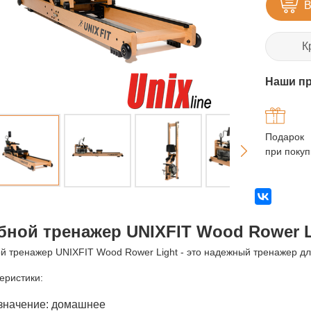
В
К
Наши п
Подарок
при покуп
бной тренажер UNIXFIT Wood Rower L
й тренажер UNIXFIT Wood Rower Light - это надежный тренажер д
еристики:
значение: домашнее