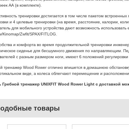
реек АА (в комплекте).
ивность тренировки достигается в том числе пакетом встроенных
овки и 4 целевые тренировки (на время, расстояние, калории, коли
атель для мобильного устройства дают возможность использовать 
w/Kinomap/Zwfit/SPAX/FITLOG.
обства и комфорта во время продолжительной тренировки инжене
ическое сиденье для бесшумного движения по направляющим. Пед
вателей с разным размером ноги, имеют 6 положений регулировки
й тренажер Wood Rower отлично впишется в домашнюю обстановку.
ртикальном виде, а колеса облегчают перемещение и расположение
 Гребной тренажер UNIXFIT Wood Rower Light с доставкой мож
одобные товары