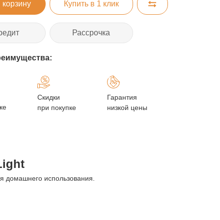
 корзину
Купить в 1 клик
редит
Рассрочка
реимущества:
Скидки
Гарантия
ке
при покупке
низкой цены
ight
ля домашнего использования.