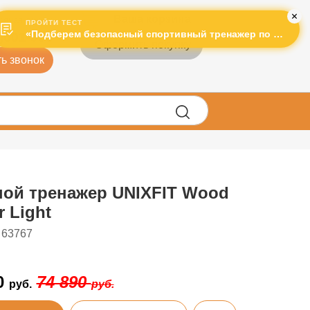
Ваша корзина
рячая линия:
ПРОЙТИ ТЕСТ
«Подберем безопасный спортивный тренажер по лучшей цене!»
)601-995
Оформить покупку
ь звонок
ной тренажер UNIXFIT Wood
 Light
 63767
0
74 890
руб.
руб.