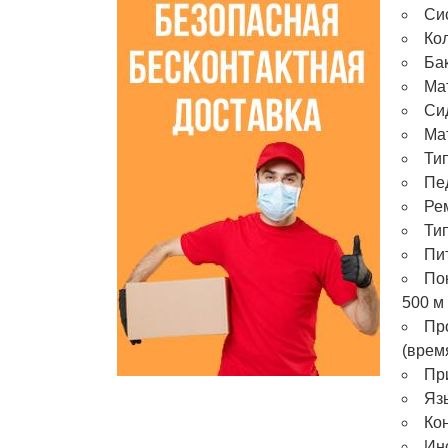
Си
Кол
Бак
Ма
Си
Ма
Тип
Пе
Ре
Тип
Пит
Пок
500 м
Пр
(врем
Пр
Яз
Кон
Инс