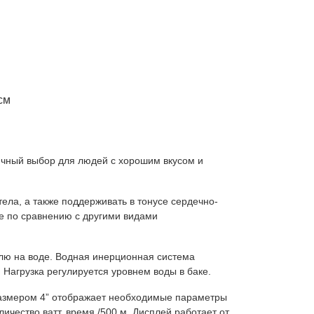
см
ичный выбор для людей с хорошим вкусом и
ела, а также поддерживать в тонусе сердечно-
е по сравнению с другими видами
лю на воде. Водная инерционная система
 Нагрузка регулируется уровнем воды в баке.
размером 4” отображает необходимые параметры
личество ватт, время /500 м. Дисплей работает от