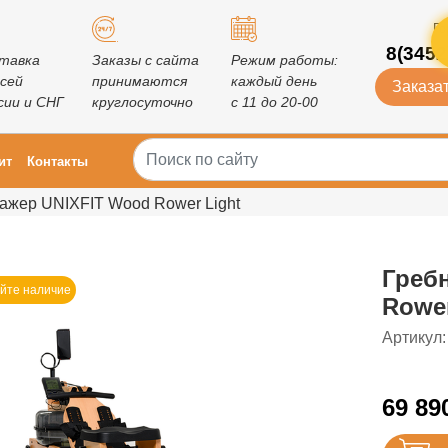
Го
8(3452
тавка
Заказы с сайта
Режим работы:
всей
принимаются
каждый день
Заказат
сии и СНГ
круглосуточно
с 11 до 20-00
ит
Контакты
ажер UNIXFIT Wood Rower Light
Греб
йте наличие
Rower
Артикул:
69 89