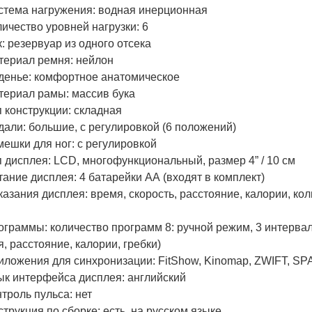
стема нагружения: водная инерционная
ичество уровней нагрузки: 6
: резервуар из одного отсека
териал ремня: нейлон
денье: комфортное анатомическое
териал рамы: массив бука
 конструкции: складная
дали: большие, с регулировкой (6 положений)
мешки для ног: с регулировкой
 дисплея: LCD, многофункциональный, размер 4” / 10 см
ание дисплея: 4 батарейки АА (входят в комплект)
азания дисплея: время, скорость, расстояние, калории, коли
ограммы: количество программ 8: ручной режим, 3 интерва
я, расстояние, калории, гребки)
иложения для синхронизации: FitShow, Kinomap, ZWIFT, SPA
ык интерфейса дисплея: английский
троль пульса: нет
трукция по сборке: есть, на русском языке