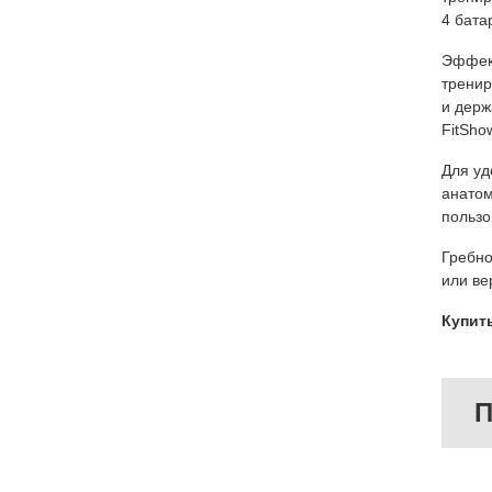
4 бата
Эффект
тренир
и держ
FitSho
Для уд
анатом
пользо
Гребно
или ве
Купить
П