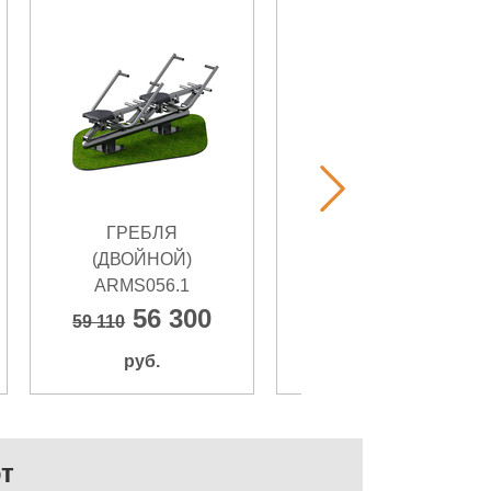
ГРЕБЛЯ
ГРЕБЛЯ
(ДВОЙНОЙ)
ARMS056
ARMS056.1
51 800
58 760
56 300
59 110
руб.
руб.
т