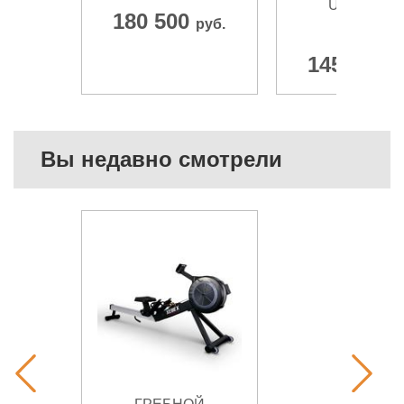
UG-CP003
180 500
руб.
152 560
145 300
р
Вы недавно смотрели