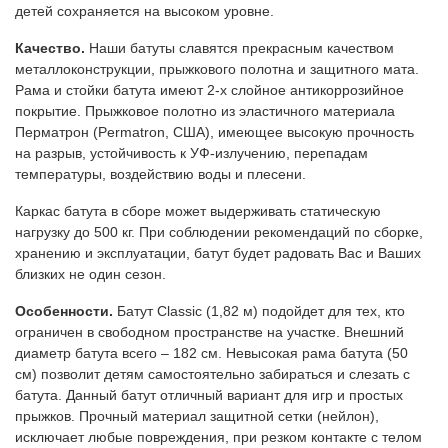
детей сохраняется на высоком уровне.
Качество.
Наши батуты славятся прекрасным качеством
металлоконструкции, прыжкового полотна и защитного мата.
Рама и стойки батута имеют 2-х слойное антикоррозийное
покрытие. Прыжковое полотно из эластичного материала
Перматрон (Permatron, США), имеющее высокую прочность
на разрыв, устойчивость к УФ-излучению, перепадам
температуры, воздействию воды и плесени.
Каркас батута в сборе может выдерживать статическую
нагрузку до 500 кг. При соблюдении рекомендаций по сборке,
хранению и эксплуатации, батут будет радовать Вас и Ваших
близких не один сезон.
Особенности.
Батут Classic (1,82 м) подойдет для тех, кто
ограничен в свободном пространстве на участке. Внешний
диаметр батута всего – 182 см. Невысокая рама батута (50
см) позволит детям самостоятельно забираться и слезать с
батута. Данный батут отличный вариант для игр и простых
прыжков. Прочный материал защитной сетки (нейлон),
исключает любые повреждения, при резком контакте с телом