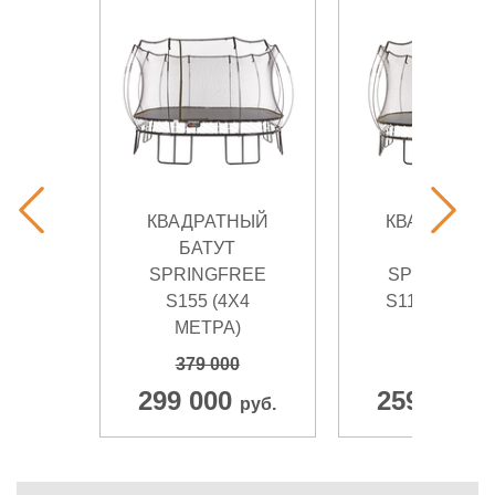
КВАДРАТНЫЙ
КВАДРАТНЫ
БАТУТ
БАТУТ
SPRINGFREE
SPRINGFRE
S155 (4Х4
S113 (3,4 Х 3
МЕТРА)
МЕТРА)
379 000
369 000
299 000
259 000
руб.
р